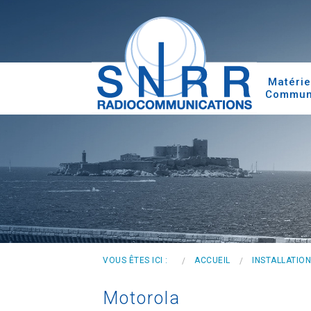
Matérie
Commun
Réseaux
Système
Contrôl
Micro C
VOUS ÊTES ICI :
ACCUEIL
INSTALLATION
Motorola