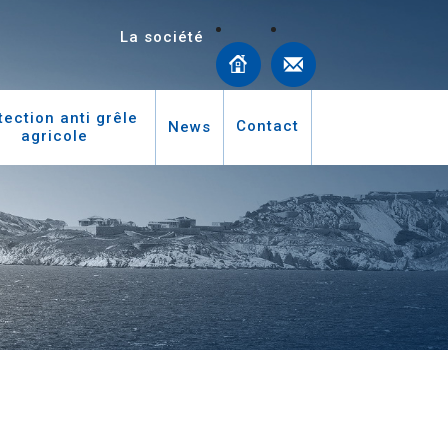
La société
tection anti grêle
Contact
News
agricole
ondes et les effets
ar Automatique
ar Météo
n anti-grêle