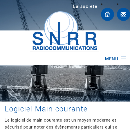
La société
MENU
Matériel Radio Communication
Radiocommunication Terrestre
Installation Maritime
Logiciel Main courante
Protection anti grêle agricole
Le logiciel de main courante est un moyen moderne et
sécurisé pour noter des évènements particuliers qui se
News